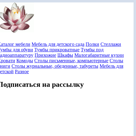
аталог мебели
Мебель для детского сада
Полки
Стеллажи
умбы для обуви
Тумбы прикроватные
Тумбы под
адиоаппаратуру
Прихожие
Шкафы
Малогабаритные кухни
Кровати
Комоды
Столы письменные, компьютерные
Столы
книги
Столы журнальные, обеденные, табуреты
Мебель для
етской
Разное
Подписаться на рассылку