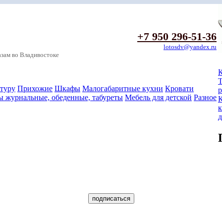
+7 950 296-51-36
lotosdv@yandex.ru
зам во Владивостоке
К
Т
туру
Прихожие
Шкафы
Малогабаритные кухни
Кровати
р
ы журнальные, обеденные, табуреты
Мебель для детской
Разное
д