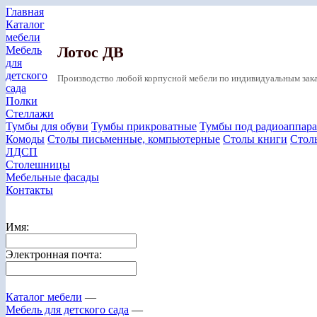
Главная
Каталог
мебели
Лотос ДВ
Мебель
для
детского
Производство любой корпусной мебели по индивидуальным зака
сада
Полки
Стеллажи
Тумбы для обуви
Тумбы прикроватные
Тумбы под радиоаппара
Комоды
Столы письменные, компьютерные
Столы книги
Стол
ЛДСП
Столешницы
Мебельные фасады
Контакты
Имя:
Электронная почта:
Каталог мебели
—
Мебель для детского сада
—