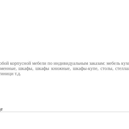
юбой корпусной мебели по индивидуальным заказам: мебель кухон
менные, шкафы, шкафы книжные, шкафы-купе, столы, стеллажи,
иници т.д.
це