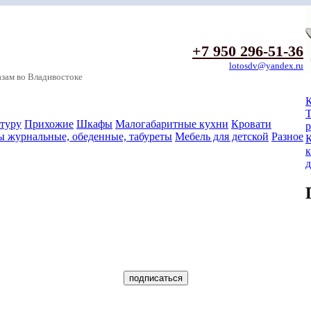
+7 950 296-51-36
lotosdv@yandex.ru
зам во Владивостоке
К
Т
туру
Прихожие
Шкафы
Малогабаритные кухни
Кровати
р
ы журнальные, обеденные, табуреты
Мебель для детской
Разное
д