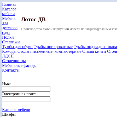
Главная
Каталог
мебели
Лотос ДВ
Мебель
для
детского
Производство любой корпусной мебели по индивидуальным зака
сада
Полки
Стеллажи
Тумбы для обуви
Тумбы прикроватные
Тумбы под радиоаппара
Комоды
Столы письменные, компьютерные
Столы книги
Стол
ЛДСП
Столешницы
Мебельные фасады
Контакты
Имя:
Электронная почта:
Каталог мебели
—
Шкафы