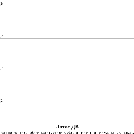
це
це
це
це
Лотос ДВ
роизводство любой корпусной мебели по индивидуальным заказ