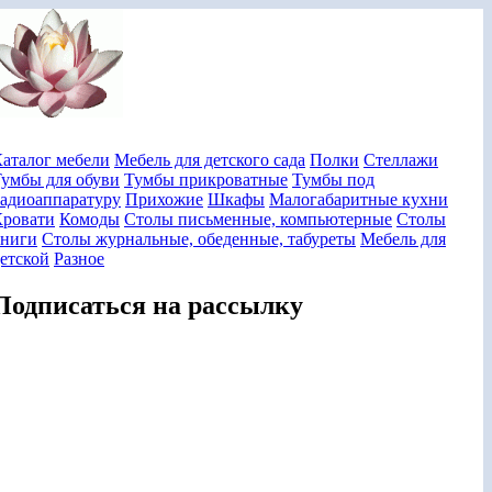
аталог мебели
Мебель для детского сада
Полки
Стеллажи
умбы для обуви
Тумбы прикроватные
Тумбы под
адиоаппаратуру
Прихожие
Шкафы
Малогабаритные кухни
Кровати
Комоды
Столы письменные, компьютерные
Столы
книги
Столы журнальные, обеденные, табуреты
Мебель для
етской
Разное
Подписаться на рассылку