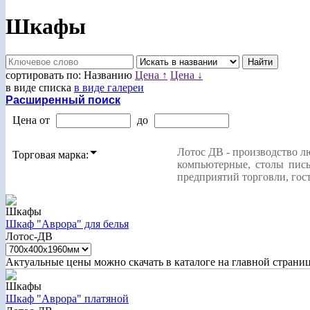
Шкафы
сортировать по:
Названию
Цена ↑
Цена ↓
в виде списка
в виде галереи
Расширенный поиск
Цена от
до
Лотос ДВ - производство л
Торговая марка:
компьютерные, столы пись
предприятий торговли, гост
Шкафы
Шкаф "Аврора" для белья
Лотос-ДВ
Актуальные цены можно скачать в каталоге на главной страни
Шкафы
Шкаф "Аврора" платяной